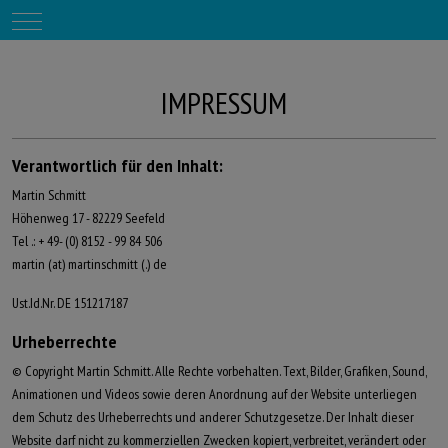
Mobile Menu Toggle
IMPRESSUM
Verantwortlich für den Inhalt:
Martin Schmitt
Höhenweg 17 - 82229 Seefeld
Tel .: + 49- (0) 8152 - 99 84 506
martin (at) martinschmitt (.) de
Ust.Id.Nr.
DE 151217187
Urheberrechte
© Copyright Martin Schmitt.
Alle Rechte vorbehalten.
Text, Bilder, Grafiken, Sound,
Animationen und Videos sowie deren Anordnung auf der Website unterliegen
dem Schutz des Urheberrechts und anderer Schutzgesetze.
Der Inhalt dieser
Website darf nicht zu kommerziellen Zwecken kopiert, verbreitet, verändert oder