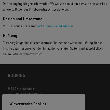
Dritten zugänglich gemacht werden.
Wir weisen darauf hin, dass auf den Websites
teilweise Bilder des Urheberrechts Dritter gehören.
Design und Umsetzung
© 2022 Sabrina Kressierer |
not a square - mediadesign
Haftung
Trotz sorgfältiger inhaltlicher Kontrolle übernehmen wir keine Haftung für die
Inhalte externer Links.
Für den Inhalt der verlinkten Seiten sind ausschließlich
deren Betreiber verantwortlich.
BOOKING
MGS Entertainment
Tel. +49 - 172 - 823 80 17
Wir verwenden Cookies
martin(at)martinschmitt(.)de
www.martinschmitt.de